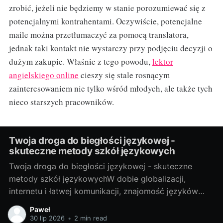
zrobić, jeżeli nie będziemy w stanie porozumiewać się z
potencjalnymi kontrahentami. Oczywiście, potencjalne
maile można przetłumaczyć za pomocą translatora,
jednak taki kontakt nie wystarczy przy podjęciu decyzji o
dużym zakupie. Właśnie z tego powodu,
lektor
angielskiego online
cieszy się stale rosnącym
zainteresowaniem nie tylko wśród młodych, ale także tych
nieco starszych pracowników.
Twoja droga do biegłości językowej -
skuteczne metody szkół językowych
Twoja droga do biegłości językowej - skuteczne
metody szkół językowychW dobie globalizacji,
internetu i łatwej komunikacji, znajomość języków
obcych stała się prawie koniecznością. Bez względu
Paweł
na to, czy potrzebujesz go do pracy, do podróży, czy
30 lip 2026
•
2 min read