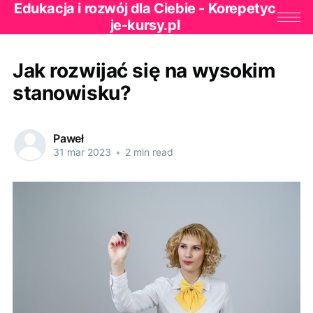
Edukacja i rozwój dla Ciebie - Korepetyc
je-kursy.pl
Jak rozwijać się na wysokim
stanowisku?
Paweł
31 mar 2023
•
2 min read