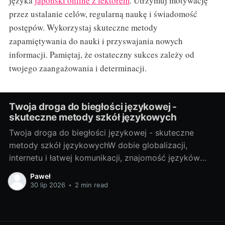
języka
japoński online z lektorem
. Utrzymuj motywację
przez ustalanie celów, regularną naukę i świadomość
postępów. Wykorzystaj skuteczne metody
zapamiętywania do nauki i przyswajania nowych
informacji. Pamiętaj, że ostateczny sukces zależy od
twojego zaangażowania i determinacji.
Twoja droga do biegłości językowej -
skuteczne metody szkół językowych
Twoja droga do biegłości językowej - skuteczne
metody szkół językowychW dobie globalizacji,
internetu i łatwej komunikacji, znajomość języków
obcych stała się prawie koniecznością. Bez względu
Paweł
na to, czy potrzebujesz go do pracy, do podróży, czy
30 lip 2026
•
2 min read
po prostu do osobistego rozwoju, nauka języka
obcego zawsze przyniesie Ci wiele korzyści. Właśnie
dlatego