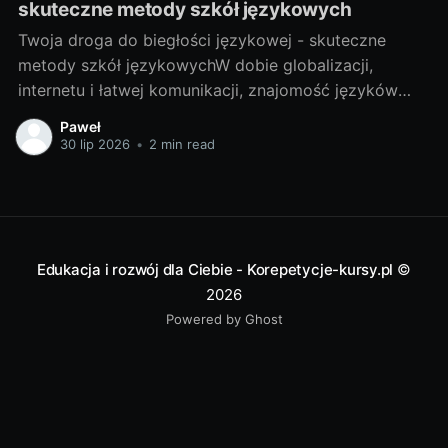
skuteczne metody szkół językowych
Twoja droga do biegłości językowej - skuteczne
metody szkół językowychW dobie globalizacji,
internetu i łatwej komunikacji, znajomość języków
obcych stała się prawie koniecznością. Bez względu
Paweł
na to, czy potrzebujesz go do pracy, do podróży, czy
30 lip 2026
•
2 min read
po prostu do osobistego rozwoju, nauka języka
obcego zawsze przyniesie Ci wiele korzyści. Właśnie
dlatego
Edukacja i rozwój dla Ciebie - Korepetycje-kursy.pl
©
2026
Powered by Ghost