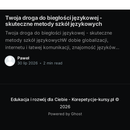
Twoja droga do biegłości językowej -
skuteczne metody szkół językowych
Twoja droga do biegłości językowej - skuteczne
metody szkół językowychW dobie globalizacji,
internetu i łatwej komunikacji, znajomość języków
obcych stała się prawie koniecznością. Bez względu
Paweł
na to, czy potrzebujesz go do pracy, do podróży, czy
30 lip 2026
•
2 min read
po prostu do osobistego rozwoju, nauka języka
obcego zawsze przyniesie Ci wiele korzyści. Właśnie
dlatego
Edukacja i rozwój dla Ciebie - Korepetycje-kursy.pl
©
2026
Powered by Ghost