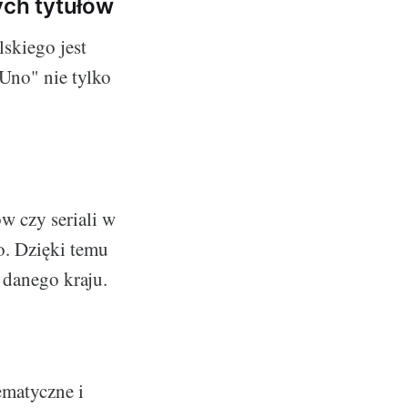
ych tytułów
skiego jest
Uno" nie tylko
w czy seriali w
o. Dzięki temu
 danego kraju.
ematyczne i