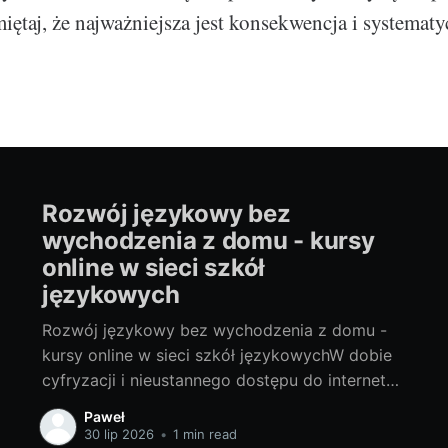
iętaj, że najważniejsza jest konsekwencja i systematy
Rozwój językowy bez
wychodzenia z domu - kursy
online w sieci szkół
językowych
Rozwój językowy bez wychodzenia z domu -
kursy online w sieci szkół językowychW dobie
cyfryzacji i nieustannego dostępu do internetu,
nauka języków obcych w zaciszu własnego
Paweł
domu staje się coraz bardziej popularna i łatwa
30 lip 2026
•
1 min read