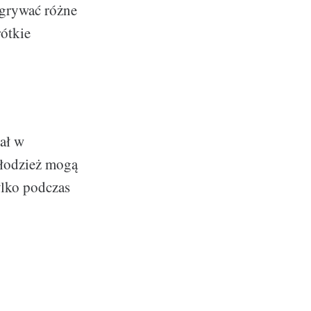
dgrywać różne
rótkie
ał w
młodzież mogą
ylko podczas