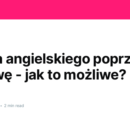
 angielskiego popr
ę - jak to możliwe?
•
2 min read