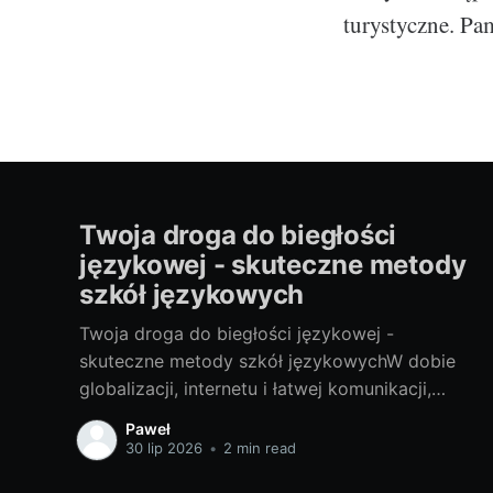
turystyczne. Pam
Twoja droga do biegłości
językowej - skuteczne metody
szkół językowych
Twoja droga do biegłości językowej -
skuteczne metody szkół językowychW dobie
globalizacji, internetu i łatwej komunikacji,
znajomość języków obcych stała się prawie
Paweł
koniecznością. Bez względu na to, czy
30 lip 2026
•
2 min read
potrzebujesz go do pracy, do podróży, czy po