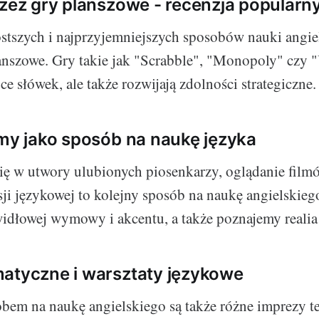
rzez gry planszowe - recenzja popularn
stszych i najprzyjemniejszych sposobów nauki angiel
anszowe. Gry takie jak "Scrabble", "Monopoly" czy "
e słówek, ale także rozwijają zdolności strategiczne.
lmy jako sposób na naukę języka
ię w utwory ulubionych piosenkarzy, oglądanie filmó
sji językowej to kolejny sposób na naukę angielskieg
idłowej wymowy i akcentu, a także poznajemy realia
atyczne i warsztaty językowe
em na naukę angielskiego są także różne imprezy t