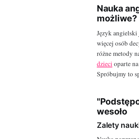
Nauka ang
możliwe?
Język angielski
więcej osób dec
różne metody na
dzieci
oparte na
Spróbujmy to s
"Podstępo
wesoło
Zalety nauk