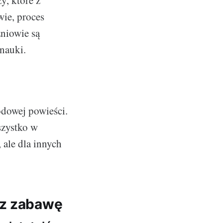
y, które z
wie, proces
zniowie są
 nauki.
odowej powieści.
szystko w
 ale dla innych
ez zabawę