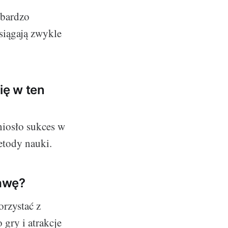
 bardzo
osiągają zwykle
ię w ten
niosło sukces w
etody nauki.
awę?
orzystać z
 gry i atrakcje