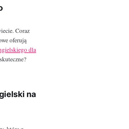
o
iecie. Coraz
owe oferują
ngielskiego dla
 skuteczne?
ielski na