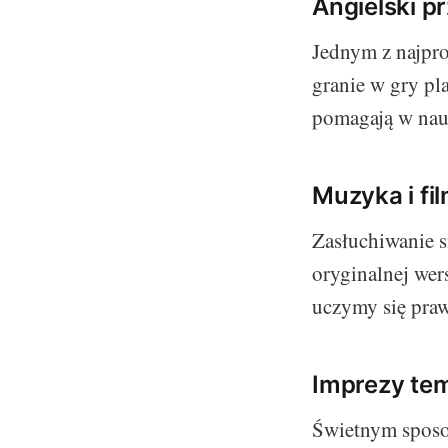
Angielski p
Jednym z najpro
granie w gry pl
pomagają w nauc
Muzyka i fi
Zasłuchiwanie s
oryginalnej wer
uczymy się praw
Imprezy tem
Świetnym sposob