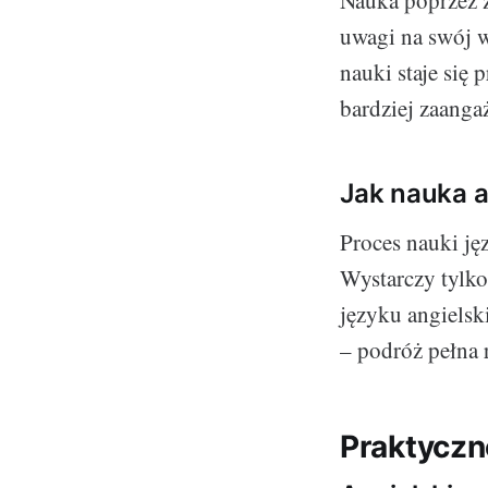
Nauka poprzez z
uwagi na swój w
nauki staje się 
bardziej zaangaż
Jak nauka a
Proces nauki ję
Wystarczy tylko
języku angielsk
– podróż pełna 
Praktyczn