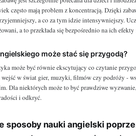
abawę jest szczególnie polecana dla dzieci i młodzież
iek często mają problem z koncentracją. Dzięki zaba
przyjemniejszy, a co za tym idzie intensywniejszy. Uc
owani, a to przekłada się bezpośrednio na ich efekty
ngielskiego może stać się przygodą?
zyka może być równie ekscytujący co czytanie przyg
 wejść w świat gier, muzyki, filmów czy podróży - w
im. Dla niektórych może to być prawdziwe wyzwanie,
radości i odkryć.
e sposoby nauki angielski poprz