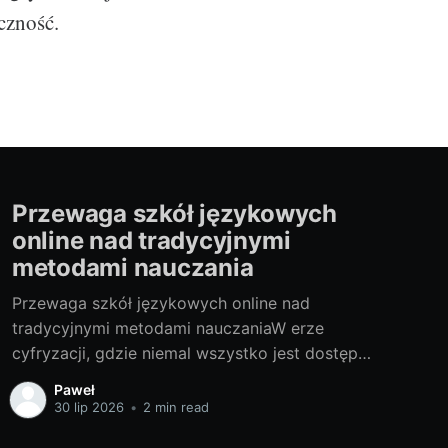
czność.
Przewaga szkół językowych
online nad tradycyjnymi
metodami nauczania
Przewaga szkół językowych online nad
tradycyjnymi metodami nauczaniaW erze
cyfryzacji, gdzie niemal wszystko jest dostępne
online, edukacja nie pozostaje w tyle. Szkoły
Paweł
językowe online, choć na pierwszy rzut oka
30 lip 2026
•
2 min read
mogą wydawać się nieco obce, przynoszą