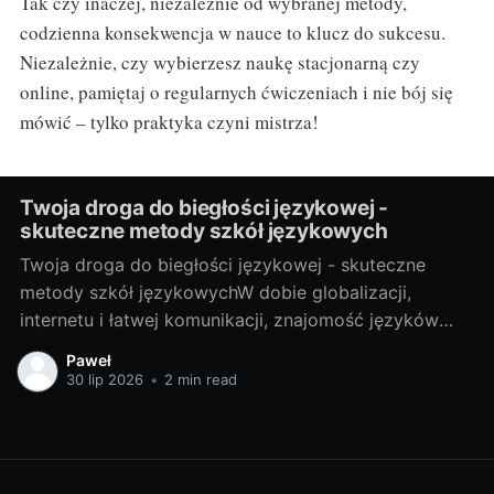
Tak czy inaczej, niezależnie od wybranej metody,
codzienna konsekwencja w nauce to klucz do sukcesu.
Niezależnie, czy wybierzesz naukę stacjonarną czy
online, pamiętaj o regularnych ćwiczeniach i nie bój się
mówić – tylko praktyka czyni mistrza!
Twoja droga do biegłości językowej -
skuteczne metody szkół językowych
Twoja droga do biegłości językowej - skuteczne
metody szkół językowychW dobie globalizacji,
internetu i łatwej komunikacji, znajomość języków
obcych stała się prawie koniecznością. Bez względu
Paweł
na to, czy potrzebujesz go do pracy, do podróży, czy
30 lip 2026
•
2 min read
po prostu do osobistego rozwoju, nauka języka
obcego zawsze przyniesie Ci wiele korzyści. Właśnie
dlatego