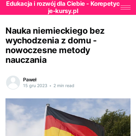
Edukacja i rozwój dla Ciebie - Korepetyc
je-kursy.pl
Nauka niemieckiego bez
wychodzenia z domu -
nowoczesne metody
nauczania
Paweł
15 gru 2023
•
2 min read