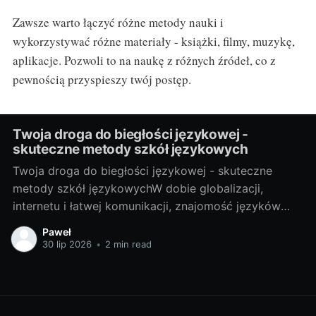
Zawsze warto łączyć różne metody nauki i
wykorzystywać różne materiały - książki, filmy, muzykę,
aplikacje. Pozwoli to na naukę z różnych źródeł, co z
pewnością przyspieszy twój postęp.
Twoja droga do biegłości językowej -
skuteczne metody szkół językowych
Twoja droga do biegłości językowej - skuteczne
metody szkół językowychW dobie globalizacji,
internetu i łatwej komunikacji, znajomość języków
obcych stała się prawie koniecznością. Bez względu
Paweł
na to, czy potrzebujesz go do pracy, do podróży, czy
30 lip 2026
•
2 min read
po prostu do osobistego rozwoju, nauka języka
obcego zawsze przyniesie Ci wiele korzyści. Właśnie
dlatego