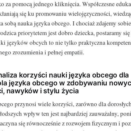
ko za pomocą jednego kliknięcia. Współczesne eduka
łaniają się ku promowaniu wielojęzyczności, wiedząc
 za sobą nauka języka obcego. I chociaż zdajemy sobie
rodzica priorytetem jest dobro dziecka, postaramy si
ki języków obcych to nie tylko praktyczna kompetenc
nego zrozumienia i pełnej empatii.
aliza korzyści nauki języka obcego dla
Rola języka obcego w zdobywaniu nowy
i, nawyków i stylu życia
cego przynosi wiele korzyści, zarówno dla dorosłych,
młodszych wpływ ten jest najbardziej zauważalny, po
zaczyna się równocześnie z rozwojem fizycznym i po