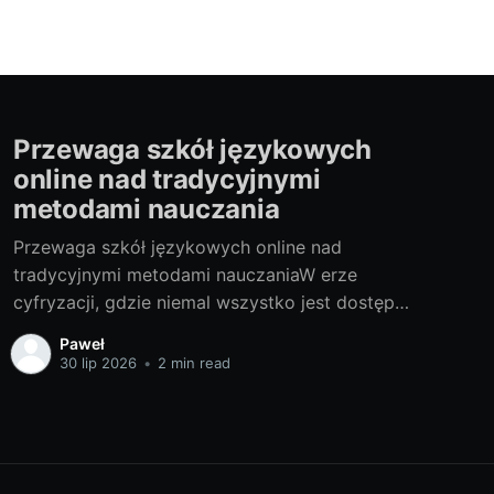
Przewaga szkół językowych
online nad tradycyjnymi
metodami nauczania
Przewaga szkół językowych online nad
tradycyjnymi metodami nauczaniaW erze
cyfryzacji, gdzie niemal wszystko jest dostępne
online, edukacja nie pozostaje w tyle. Szkoły
Paweł
językowe online, choć na pierwszy rzut oka
30 lip 2026
•
2 min read
mogą wydawać się nieco obce, przynoszą
wiele korzyści, które przewyższają tradycyjne
metody nauczania. "Nowoczesna rewolucja w
nauce języków obcych: Dlaczego warto