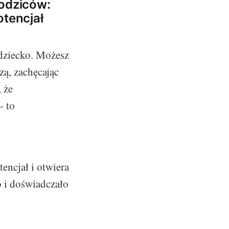
rodziców:
otencjał
 dziecko. Możesz
zą, zachęcając
 że
- to
encjał i otwiera
o i doświadczało