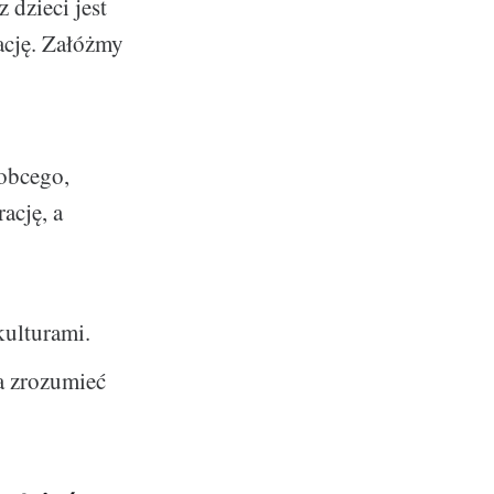
dzieci jest
ację. Załóżmy
 obcego,
ację, a
kulturami.
a zrozumieć