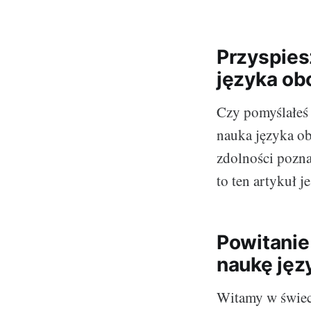
Przyspies
języka ob
Czy pomyślałeś 
nauka języka ob
zdolności pozna
to ten artykuł j
Powitanie
naukę jęz
Witamy w świeci