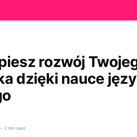
piesz rozwój Twoje
ka dzięki nauce jęz
go
•
2 min read