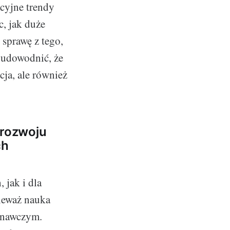
cyjne trendy
, jak duże
 sprawę z tego,
ę udowodnić, że
ja, ale również
 rozwoju
ch
 jak i dla
nieważ nauka
znawczym.