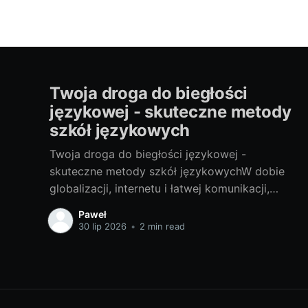
Twoja droga do biegłości
językowej - skuteczne metody
szkół językowych
Twoja droga do biegłości językowej -
skuteczne metody szkół językowychW dobie
globalizacji, internetu i łatwej komunikacji,
znajomość języków obcych stała się prawie
Paweł
koniecznością. Bez względu na to, czy
30 lip 2026
•
2 min read
potrzebujesz go do pracy, do podróży, czy po
prostu do osobistego rozwoju, nauka języka
obcego zawsze przyniesie Ci wiele korzyści.
Właśnie dlatego