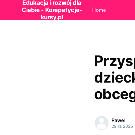
Edukacja i rozwój dla
Ciebie - Korepetycje-
Home
kursy.pl
Przys
dziec
obce
Paweł
29 lis 2025