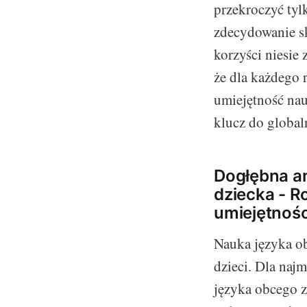
przekroczyć tyl
zdecydowanie sk
korzyści niesie
że dla każdego 
umiejętność nau
klucz do global
Dogłębna an
dziecka - 
umiejętnośc
Nauka języka ob
dzieci. Dla naj
języka obcego 