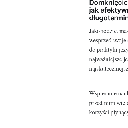
Domknięcie 
jak efektyw
długotermin
Jako rodzic, ma
wesprzeć swoje 
do praktyki języ
najważniejsze j
najskuteczniejs
Wspieranie nauk
przed nimi wiele
korzyści płynąc