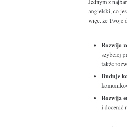
Jednym z najbar
angielski, co j
więc, że Twoje 
Rozwija z
szybciej p
także roz
Buduje ko
komunikow
Rozwija e
i docenić r