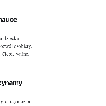
 nauce
mu dziecku
rozwój osobisty,
a Ciebie ważne,
czynamy
a granicę można