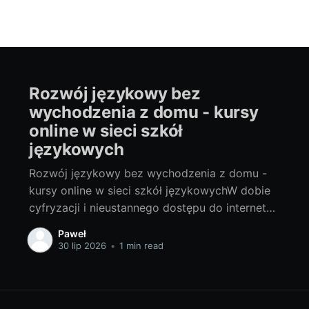
Rozwój językowy bez
wychodzenia z domu - kursy
online w sieci szkół
językowych
Rozwój językowy bez wychodzenia z domu -
kursy online w sieci szkół językowychW dobie
cyfryzacji i nieustannego dostępu do internetu,
nauka języków obcych w zaciszu własnego
Paweł
domu staje się coraz bardziej popularna i łatwa
30 lip 2026
•
1 min read
do zrealizowania. Czy kiedykolwiek
zastanawialiście się nad nauką języka obcego,
nie ruszając się z domu? Dziś,