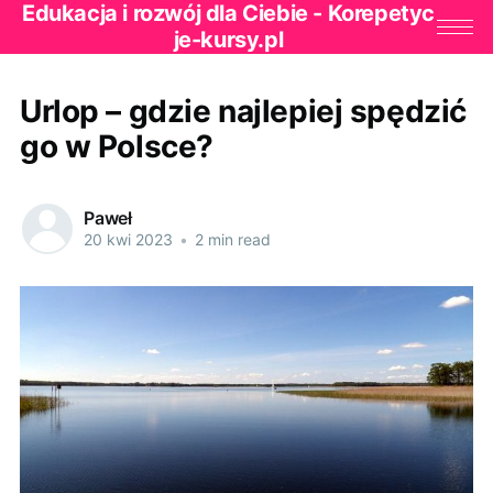
Edukacja i rozwój dla Ciebie - Korepetyc
je-kursy.pl
Urlop – gdzie najlepiej spędzić
go w Polsce?
Paweł
20 kwi 2023
•
2 min read