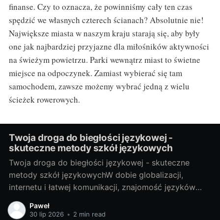
finanse. Czy to oznacza, że powinniśmy cały ten czas
spędzić we własnych czterech ścianach? Absolutnie nie!
Największe miasta w naszym kraju starają się, aby były
one jak najbardziej przyjazne dla miłośników aktywności
na świeżym powietrzu. Parki wewnątrz miast to świetne
miejsce na odpoczynek. Zamiast wybierać się tam
samochodem, zawsze możemy wybrać jedną z wielu
ścieżek rowerowych.
Twoja droga do biegłości językowej -
skuteczne metody szkół językowych
Twoja droga do biegłości językowej - skuteczne
metody szkół językowychW dobie globalizacji,
internetu i łatwej komunikacji, znajomość języków
obcych stała się prawie koniecznością. Bez względu
Paweł
na to, czy potrzebujesz go do pracy, do podróży, czy
30 lip 2026
•
2 min read