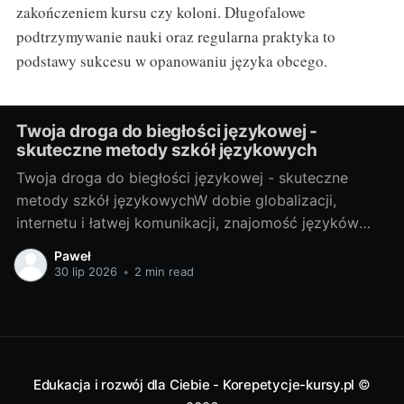
zakończeniem kursu czy koloni. Długofalowe
podtrzymywanie nauki oraz regularna praktyka to
podstawy sukcesu w opanowaniu języka obcego.
Twoja droga do biegłości językowej -
skuteczne metody szkół językowych
Twoja droga do biegłości językowej - skuteczne
metody szkół językowychW dobie globalizacji,
internetu i łatwej komunikacji, znajomość języków
obcych stała się prawie koniecznością. Bez względu
Paweł
na to, czy potrzebujesz go do pracy, do podróży, czy
30 lip 2026
•
2 min read
po prostu do osobistego rozwoju, nauka języka
obcego zawsze przyniesie Ci wiele korzyści. Właśnie
dlatego
Edukacja i rozwój dla Ciebie - Korepetycje-kursy.pl
©