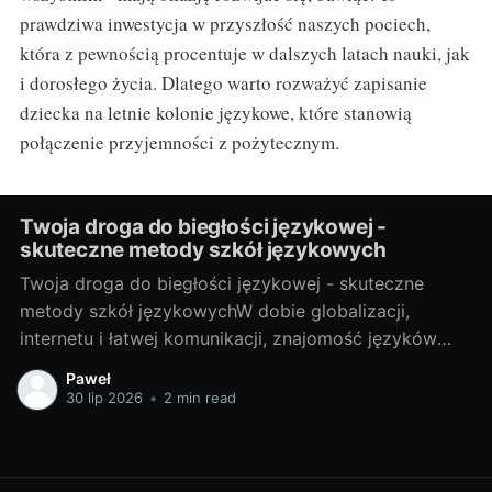
prawdziwa inwestycja w przyszłość naszych pociech,
która z pewnością procentuje w dalszych latach nauki, jak
i dorosłego życia. Dlatego warto rozważyć zapisanie
dziecka na letnie kolonie językowe, które stanowią
połączenie przyjemności z pożytecznym.
Twoja droga do biegłości językowej -
skuteczne metody szkół językowych
Twoja droga do biegłości językowej - skuteczne
metody szkół językowychW dobie globalizacji,
internetu i łatwej komunikacji, znajomość języków
obcych stała się prawie koniecznością. Bez względu
Paweł
na to, czy potrzebujesz go do pracy, do podróży, czy
30 lip 2026
•
2 min read
po prostu do osobistego rozwoju, nauka języka
obcego zawsze przyniesie Ci wiele korzyści. Właśnie
dlatego